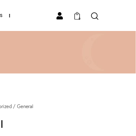
S
0
rized
General
l