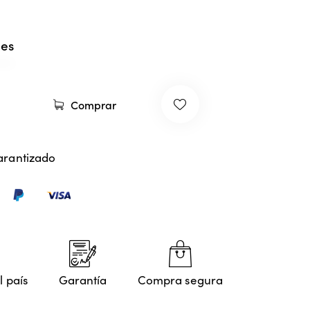
les
Comprar
arantizado
l país
Garantía
Compra segura