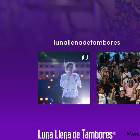
lunallenadetambores
Men